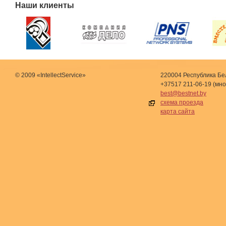
Наши клиенты
© 2009 «IntellectService»
220004 Республика Бел
+37517 211-06-19 (мн
best@bestnet.by
схема проезда
карта сайта