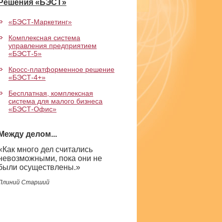
Решения «БЭСТ»
«БЭСТ-Маркетинг»
Комплексная система
управления предприятием
«БЭСТ-5»
Кросс-платформенное решение
«БЭСТ-4+»
Бесплатная, комплексная
система для малого бизнеса
«БЭСТ-Офис»
Между делом...
«Как много дел считались
невозможными, пока они не
были осуществлены.»
Плиний Старший