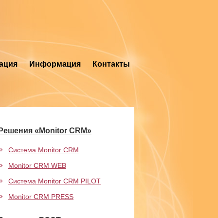
ация
Информация
Контакты
Решения «Monitor CRM»
Система Monitor CRM
Monitor CRM WEB
Система Monitor CRM PILOT
Monitor CRM PRESS