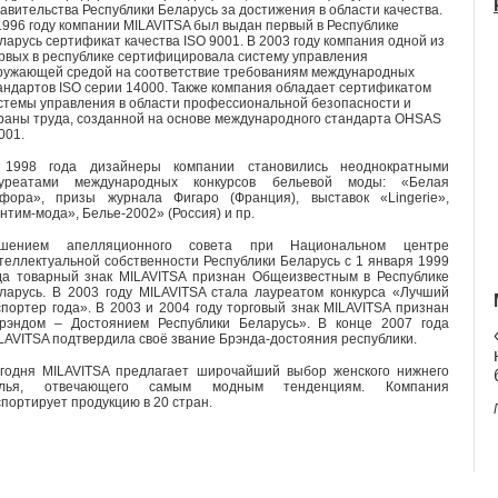
авительства Республики Беларусь за достижения в области качества.
1996 году компании MILAVITSA был выдан первый в Республике
ларусь сертификат качества ISO 9001. В 2003 году компания одной из
рвых в республике сертифицировала систему управления
ружающей средой на соответствие требованиям международных
андартов ISO серии 14000. Также компания обладает сертификатом
стемы управления в области профессиональной безопасности и
раны труда, созданной на основе международного стандарта OHSAS
001.
1998 года дизайнеры компании становились неоднократными
уреатами международных конкурсов бельевой моды: «Белая
фора», призы журнала Фигаро (Франция), выставок «Lingerie»,
нтим-мода», Белье-2002» (Россия) и пр.
шением апелляционного совета при Национальном центре
теллектуальной собственности Республики Беларусь с 1 января 1999
да товарный знак MILAVITSA признан Общеизвестным в Республике
ларусь. В 2003 году MILAVITSA стала лауреатом конкурса «Лучший
спортер года». В 2003 и 2004 году торговый знак MILAVITSA признан
рэндом – Достоянием Республики Беларусь». В конце 2007 года
LAVITSA подтвердила своё звание Брэнда-достояния республики.
годня MILAVITSA предлагает широчайший выбор женского нижнего
елья, отвечающего самым модным тенденциям. Компания
спортирует продукцию в 20 стран.