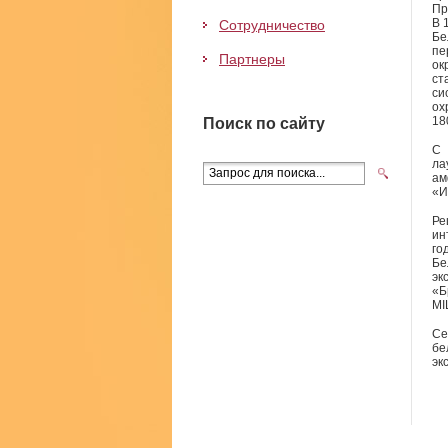
Пр
В 
Сотрудничество
Бе
пе
Партнеры
ок
ст
си
ох
18
Поиск по сайту
С 
ла
ам
«И
Ре
ин
го
Бе
эк
«Б
MI
Се
б
эк