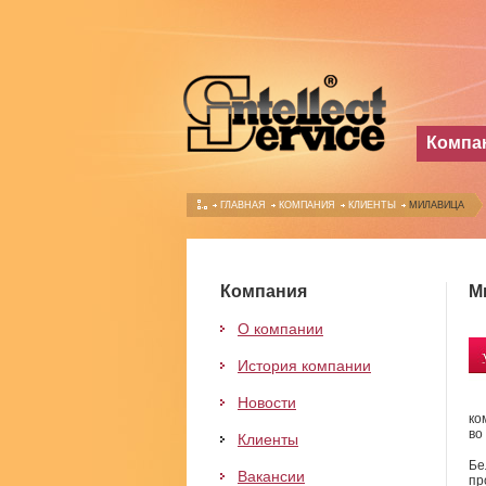
Компа
ГЛАВНАЯ
КОМПАНИЯ
КЛИЕНТЫ
МИЛАВИЦА
Компания
М
О компании
История компании
Новости
ко
во
Клиенты
Бе
Вакансии
пр