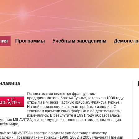
ния
Программы
Учебным заведениям
Демонстр
илавица
Основателями являются французские
предприниматели братья Турнье, которые в 1908 году
открыли в Минске частную фабрику Франсуа Турнье.
На ней производились галантерейные изделия. С
течением времени сама фабрика и её деятельность
изменялись. В результате в 1991 году образовалась
мпания MILAVITSA, чью продукцию сегодня носят миллионы женщин
 всём мире.
льё от MILAVITSA известно покупателям благодаря качеству
одукции. Предприятие – трижды (1999, 2002 и 2005) лауреат Премии