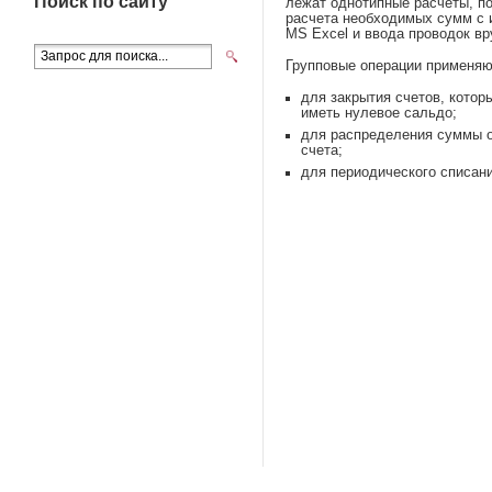
Поиск по сайту
лежат однотипные расчеты, п
расчета необходимых сумм с 
MS Excel и ввода проводок вр
Групповые операции применяю
для закрытия счетов, котор
иметь нулевое сальдо;
для распределения суммы о
счета;
для периодического списан