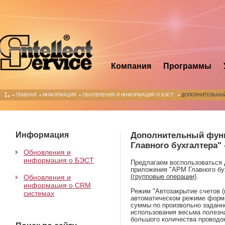
Компания
Программы
ГЛАВНАЯ
ИНФОРМАЦИЯ
ОБНОВЛЕНИЯ И ИНФОРМАЦИЯ О БЭСТ
ДОПОЛНИТЕЛЬНЫЙ
Информация
Дополнительный фун
Главного бухгалтера"
Обновления и
информация о БЭСТ
Предлагаем воспользоваться
приложения "АРМ Главного бу
Обновления и
(групповые операции)
.
информация о CRM
Режим "Автозакрытие счетов (
системах
автоматическом режиме форми
суммы по произвольно заданн
использования весьма полезн
большого количества проводок 