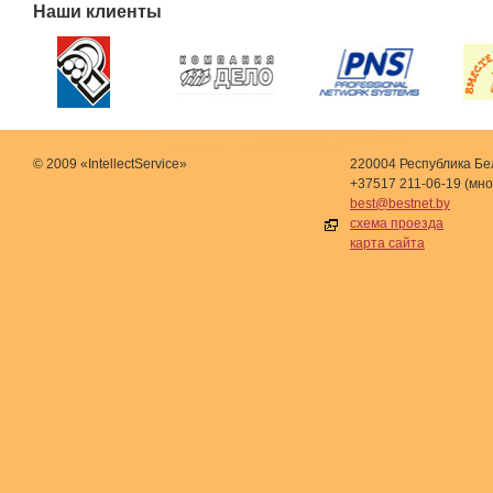
Наши клиенты
© 2009 «IntellectService»
220004 Республика Бел
+37517 211-06-19 (мн
best@bestnet.by
схема проезда
карта сайта